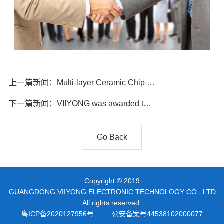
上一篇新闻：Multi-layer Ceramic Chip Filters VIIYONG low ESL Solution一MLCF
下一篇新闻：VIIYONG was awarded the title of Famous High tech Product in Guangdong Province
Go Back
Copyright © 2019
GUANGDONG VIIYONG ELECTRONIC TECHNOLOGY CO., LTD.
All rights reserved.
粤ICP备2020127956号
公安备案号44538102000077